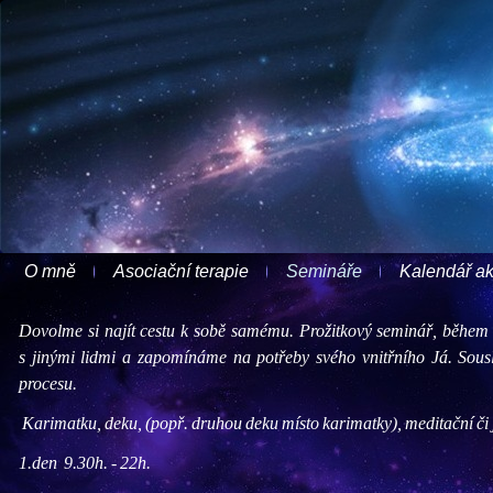
O mně
Asociační terapie
Semináře
Kalendář ak
Dovolme si najít cestu k sobě samému. Prožitkový seminář, během k
s jinými lidmi a zapomínáme na potřeby svého vnitřního Já. Sousl
procesu.
Karimatku, deku, (popř. druhou deku místo karimatky), meditační či 
1.den 9.30h. - 22h.