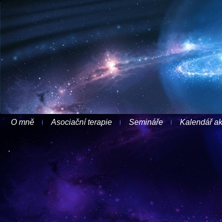
O mně
Asociační terapie
Semináře
Kalendář ak
.